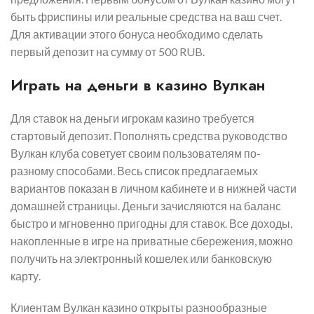
быть фриспины или реальные средства на ваш счет.
Для активации этого бонуса необходимо сделать
первый депозит на сумму от 500 RUB.
Играть на деньги в казино Вулкан
Для ставок на деньги игрокам казино требуется
стартовый депозит. Пополнять средства руководство
Вулкан клуба советует своим пользователям по-
разному способами. Весь список предлагаемых
вариантов показан в личном кабинете и в нижней части
домашней страницы. Деньги зачисляются на баланс
быстро и мгновенно пригодны для ставок. Все доходы,
накопленные в игре на приватные сбережения, можно
получить на электронный кошелек или банковскую
карту.
Клиентам Вулкан казино открыты разнообразные