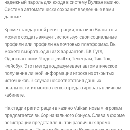
надежный пароль для входа в систему Вулкан казино.
Система автоматически сохранит введенные вами
данные.
Кроме стандартной регистрации, в казино Вулкан вы
можете создать аккаунт, используя свои социальные
профили или профили на почтовых платформах. Вы
можете выбрать один из 8 вариантов: ВК, Гугл,
Одноклассники, Яндекс, mail.ru, Телеграм, Тик-Ток,
Фейсбук. Этот метод подразумевает автоматическое
получение личной информации игрока из открытых
источников. В случае несоответствия данных
реальности, их можно легко отредактировать в личном
кабинете.
На стадии регистрации в казино Vulkan, новым игрокам
предлагается выбор начального бонуса. Слева в форме
регистрации представлены три различных промо-
предложения. Первым бонусом от Вулкан казино могут