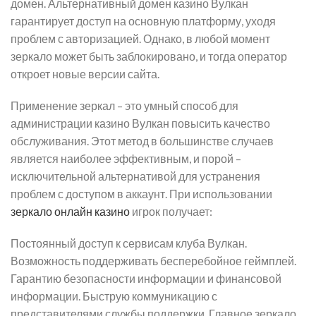
домен. Альтернативный домен казино Вулкан
гарантирует доступ на основную платформу, уходя
проблем с авторизацией. Однако, в любой момент
зеркало может быть заблокировано, и тогда оператор
откроет новые версии сайта.
Применение зеркал – это умный способ для
администрации казино Вулкан повысить качество
обслуживания. Этот метод в большинстве случаев
является наиболее эффективным, и порой –
исключительной альтернативой для устранения
проблем с доступом в аккаунт. При использовании
зеркало онлайн казино
игрок получает:
Постоянный доступ к сервисам клуба Вулкан.
Возможность поддерживать бесперебойное геймплей.
Гарантию безопасности информации и финансовой
информации. Быструю коммуникацию с
представителями службы поддержки. Главное зеркало