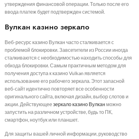
утверждения финансовой операции. Только после его
ввода платеж будет подтвержден системой.
Вулкан казино зеркало
Веб-ресурс казино Вулкан часто сталкивается с
проблемой блокировки. Завсетители из России иногда
сталкиваются с необходимостью находить способы для
обхода блокировки. Самым практичным методом для
получения доступа к казино Vulkan является
использование его рабочего зеркала. Этот запасной
веб-сайт идентично повторяет все особенности
оригинального сайта, включая дизайн, выбор слотов и
акции. Действующее
зеркало казино Вулкан
можно
запустить на различном устройстве, будь то ПК,
смартфон, ноутбук или планшет.
Для защиты вашей личной информации, руководство