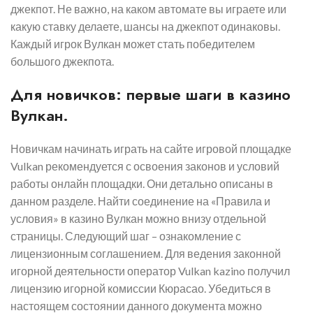
джекпот. Не важно, на каком автомате вы играете или
какую ставку делаете, шансы на джекпот одинаковы.
Каждый игрок Вулкан может стать победителем
большого джекпота.
Для новичков: первые шаги в казино
Вулкан.
Новичкам начинать играть на сайте игровой площадке
Vulkan рекомендуется с освоения законов и условий
работы онлайн площадки. Они детально описаны в
данном разделе. Найти соединение на «Правила и
условия» в казино Вулкан можно внизу отдельной
страницы. Следующий шаг – ознакомление с
лицензионным соглашением. Для ведения законной
игорной деятельности оператор Vulkan kazino получил
лицензию игорной комиссии Кюрасао. Убедиться в
настоящем состоянии данного документа можно